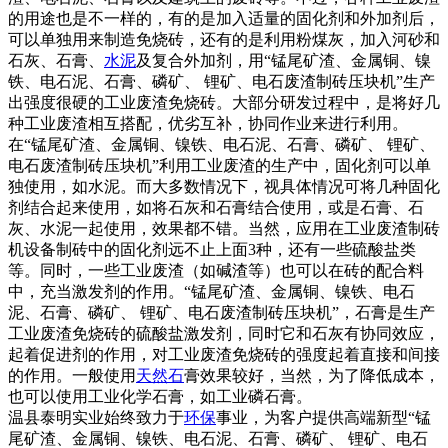
的用途也是不一样的，有的是加入适量的固化剂和外加剂后，
可以单独用来制造免烧砖，还有的是利用粉煤灰，加入河砂和
石灰、石膏、
水泥
及复合外加剂，用“锰尾矿渣、金属铜、镍
铁、电石泥、石膏、磷矿、 锂矿、电石废渣制砖压块机”生产
出强度很硬的工业废渣免烧砖。大部分研发过程中，是将好几
种工业废渣相互搭配，优劣互补，协同作业来进行利用。
在“锰尾矿渣、金属铜、镍铁、电石泥、石膏、磷矿、 锂矿、
电石废渣制砖压块机”利用工业废渣的生产中，固化剂可以单
独使用，如水泥。而大多数情况下，视具体情况可将几种固化
剂结合起来使用，如将石灰和石膏结合使用，或是石膏、石
灰、水泥一起使用，效果都不错。当然，应用在工业废渣制砖
机设备制砖中的固化剂远不止上面3种，还有一些硫酸盐类
等。同时，一些工业废渣（如碱渣等）也可以在砖的配合料
中，充当激发剂的作用。“锰尾矿渣、金属铜、镍铁、电石
泥、石膏、磷矿、 锂矿、电石废渣制砖压块机”，石膏是生产
工业废渣免烧砖的硫酸盐激发剂，同时它和石灰有协同效应，
起着促进剂的作用，对工业废渣免烧砖的强度起着直接和间接
的作用。一般使用
天然石
膏效果较好，当然，为了降低成本，
也可以使用工业化学石膏，如工业磷石膏。
温县泰明实业始终致力于
环保
事业，为客户提供高端新型“锰
尾矿渣、金属铜、镍铁、电石泥、石膏、磷矿、 锂矿、电石