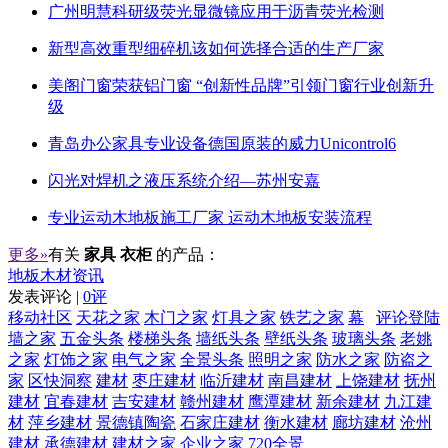
广州明慧科研级荧光显微镜应用于沥青荧光检测
新型高效重型细碎机该如何选择合适的生产厂家
美阁门窗荣获铝门窗 “创新性品牌”引领门窗行业创新升
级
青岛办公家具专业设备德国原装的威力Unicontrol6
闪光对焊机之液压系统介绍—苏州安嘉
专业运动木地板施工厂家 运动木地板安装流程
更多»
有关
家具 衣柜
的产品：
地板木材资讯
发表评论 |
0评
移动社区
天花之家
木门之家
灯具之家
铁艺之家
幕
评论登陆
墙之家
五金头条
楼梯头条
墙纸头条
壁纸头条
玻璃头条
老姚
之家
灯饰之家
电气之家
全景头条
照明之家
防水之家
防盗之
家
区快洞察
建材
枣庄建材
临沂建材
南昌建材
上饶建材
抚州
建材
宜春建材
吉安建材
赣州建材
鹰潭建材
新余建材
九江建
材
萍乡建材
景德镇陶瓷
石家庄建材
衡水建材
廊坊建材
沧州
建材
承德建材
建材之家
企业之家
720全景