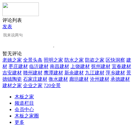
评论列表
发表
暂无评论
老姚之家
全景头条
照明之家
防水之家
防盗之家
区快洞察
建
材
枣庄建材
临沂建材
南昌建材
上饶建材
抚州建材
宜春建材
吉安建材
赣州建材
鹰潭建材
新余建材
九江建材
萍乡建材
景
德镇陶瓷
石家庄建材
衡水建材
廊坊建材
沧州建材
承德建材
建材之家
企业之家
720全景
木板之家
频道栏目
会员中心
木板之家圈
更多